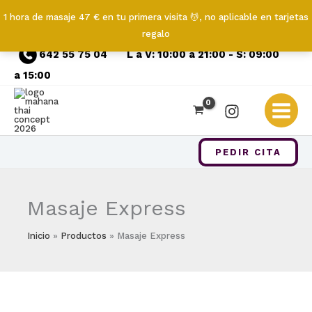
1 hora de masaje 47 € en tu primera visita 💆, no aplicable en tarjetas
regalo
Ir
642 55 75 04
L a V: 10:00 a 21:00 - S: 09:00
al
a 15:00
contenido
PEDIR CITA
Masaje Express
Inicio
Productos
Masaje Express