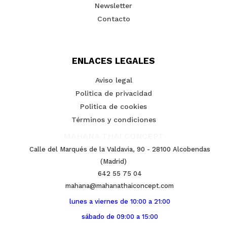
producto
Newsletter
Contacto
ENLACES LEGALES
Aviso legal
Politica de privacidad
Politica de cookies
Términos y condiciones
MAHANA THAI CONCEPT
Calle del Marqués de la Valdavia, 90 - 28100 Alcobendas
(Madrid)
642 55 75 04
mahana@mahanathaiconcept.com
lunes a viernes de 10:00 a 21:00
sábado de 09:00 a 15:00