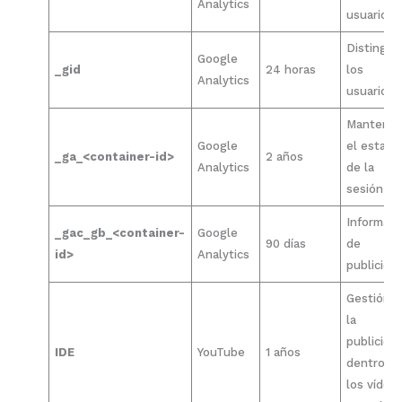
Analytics
usuarios
Distinguir
Google
_gid
24 horas
los
Analytics
usuarios
Mantener
Google
el estado
_ga_<container-id>
2 años
Analytics
de la
sesión
Informaci
_gac_gb_<container-
Google
90 días
de
id>
Analytics
publicida
Gestión 
la
publicida
IDE
YouTube
1 años
dentro d
los vídeo