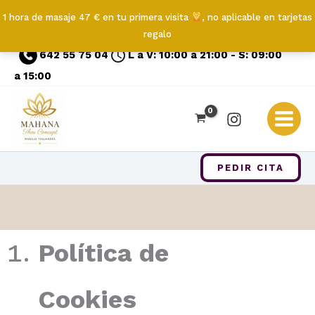
1 hora de masaje 47 € en tu primera visita
, no aplicable en tarjetas
regalo
Ir
642 55 75 04
L a V: 10:00 a 21:00 - S: 09:00
al
a 15:00
contenido
PEDIR CITA
b
Política de
Cookies