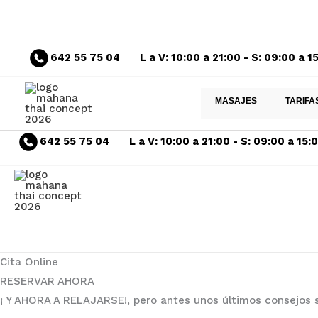
Ir
642 55 75 04
L a V: 10:00 a 21:00 - S: 09:00 a 1
al
contenido
MASAJES
TARIFA
642 55 75 04
L a V: 10:00 a 21:00 - S: 09:00 a 15:
Cita Online
RESERVAR AHORA
¡ Y AHORA A RELAJARSE!, pero antes unos últimos consejos s