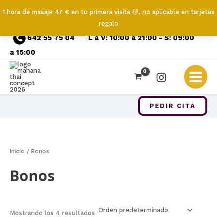
1 hora de masaje 47 € en tu primera visita 💆, no aplicable en tarjetas
regalo
Ir
642 55 75 04
L a V: 10:00 a 21:00 - S: 09:00
al
a 15:00
contenido
PEDIR CITA
Inicio
/ Bonos
Bonos
Mostrando los 4 resultados