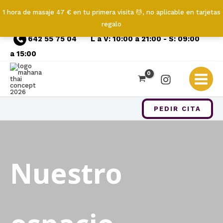
1 hora de masaje 47 € en tu primera visita 💆, no aplicable en tarjetas
regalo
Ir
642 55 75 04
L a V: 10:00 a 21:00 - S: 09:00
al
a 15:00
contenido
PEDIR CITA
Nuestro